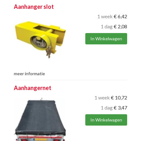
Aanhanger slot
1 week
€
6,42
1 dag
€
2,08
In Winkelwagen
meer informatie
Aanhangernet
1 week
€
10,72
1 dag
€
3,47
In Winkelwagen