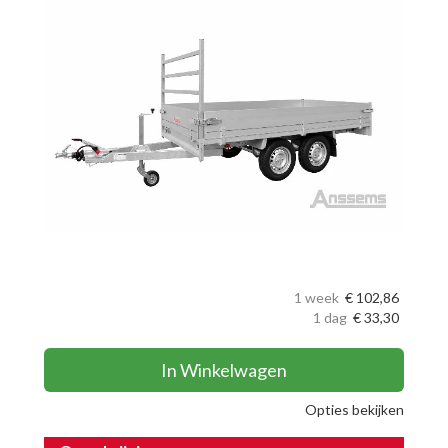
1 week
€
102,86
1 dag
€
33,30
In Winkelwagen
Opties bekijken