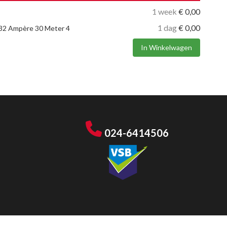
1 week
€
0,00
1 dag
€
0,00
: 32 Ampère 30 Meter 4
In Winkelwagen
024-6414506