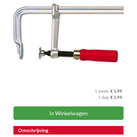
1 week
€
5,99
1 dag
€
1,94
In Winkelwagen
Omschrijving