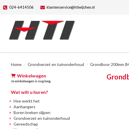
024-6414506
klantenservice@htiwijchen.nl
Home
Grondverzet en tuinonderhoud
Grondboor 200mm (Ma
Grondb
Winkelwagen
Je winkelwagen is nog leeg.
Wat wilt u huren?
Hoe werkt het
Aanhangers
Boren breken slijpen
Grondverzet en tuinonderhoud
Gereedschap