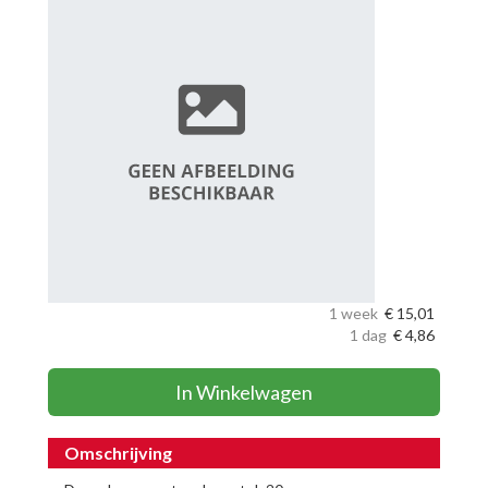
1 week
€
15,01
1 dag
€
4,86
In Winkelwagen
Omschrijving