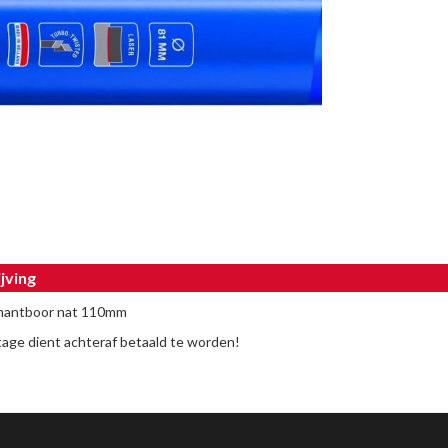
jving
amantboor nat 110mm
jtage dient achteraf betaald te worden!