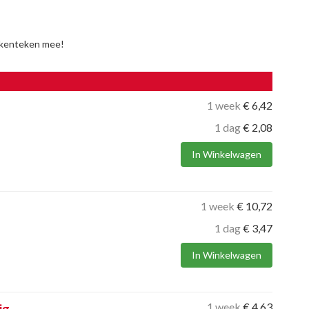
 kenteken mee!
1 week
€
6,42
1 dag
€
2,08
In Winkelwagen
1 week
€
10,72
1 dag
€
3,47
In Winkelwagen
1 week
€
4,63