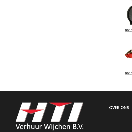
mee
mee
OVER ONS