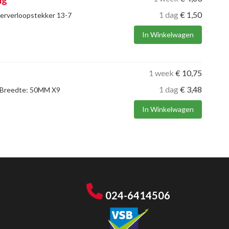
ig
1 dag
€
1,50
erverloopstekker 13-7
In Winkelwagen
1 week
€
10,75
1 dag
€
3,48
 Breedte: 50MM X9
In Winkelwagen
024-6414506