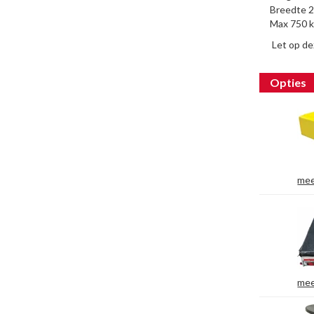
Breedte 2
Max 750 k
Let op de
Opties
mee
mee